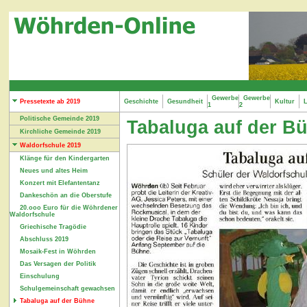
Gewerbe
Gewerbe
Pressetexte ab 2019
Geschichte
Gesundheit
Kultur
L
1
2
Politische Gemeinde 2019
Tabaluga auf der B
Kirchliche Gemeinde 2019
Waldorfschule 2019
Klänge für den Kindergarten
Neues und altes Heim
Konzert mit Elefantentanz
Dankeschön an die Oberstufe
20.ooo Euro für die Wöhrdener
Waldorfschule
Griechische Tragödie
Abschluss 2019
Mosaik-Fest in Wöhrden
Das Versagen der Politik
Einschulung
Schulgemeinschaft gewachsen
Tabaluga auf der Bühne