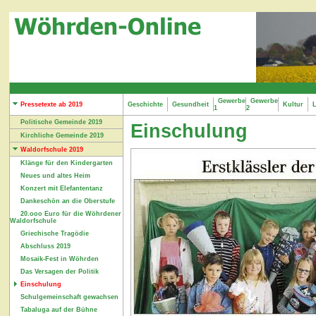
Gewerbe
Gewerbe
Pressetexte ab 2019
Geschichte
Gesundheit
Kultur
L
1
2
Politische Gemeinde 2019
Einschulung
Kirchliche Gemeinde 2019
Waldorfschule 2019
Klänge für den Kindergarten
Neues und altes Heim
Konzert mit Elefantentanz
Dankeschön an die Oberstufe
20.ooo Euro für die Wöhrdener
Waldorfschule
Griechische Tragödie
Abschluss 2019
Mosaik-Fest in Wöhrden
Das Versagen der Politik
Einschulung
Schulgemeinschaft gewachsen
Tabaluga auf der Bühne