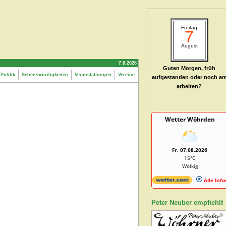
Freitag
7
August
7.8.2026
Guten Morgen, früh
Politik
Sehenswürdigkeiten
Veranstaltungen
Vereine
aufgestanden oder noch a
arbeiten?
Wetter Wöhrden
Fr, 07.08.2026
15°C
Wolkig
Alle Info
Peter Neuber empfiehlt