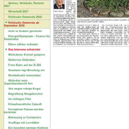
Vereine, Verbände, Parteien
2017
Wirtschaft 2017
Politische Gemeinde 2018
Politische Gemeinde ab
September 2018
Auto in Graben gerutscht
EnergieOlymipiade - Chance für
Gemeinden
Eltern stärker entlastet
Das Interesse schwindet
Wöhrdener Kreisel gesperrt
Modernes Gedenken
Freie Bahn auf der B 203
Neumann legt Berufung ein
Musikalische Intensivkur
Wöhrden setzt
Jugendaustausch fort
Von wegen ruhige Kugel
Begrüßung Neugeborener
Im richtigen Film
Klimafreundliche Zukunft
Fernwärme-Träume werden
konkreter
Betreuung in Containern
Ausflüge mit Lernfaktor
Ein bisschen weniger Kielholz