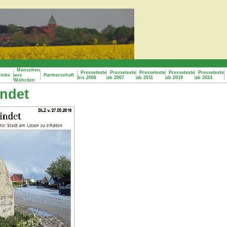
Menschen
Pressetexte
Pressetexte
Pressetexte
Pressetexte
Pressetexte
inks
aus
Partnerschaft
bis 2006
ab 2007
ab 2011
ab 2019
ab 2024
Wöhrden
indet