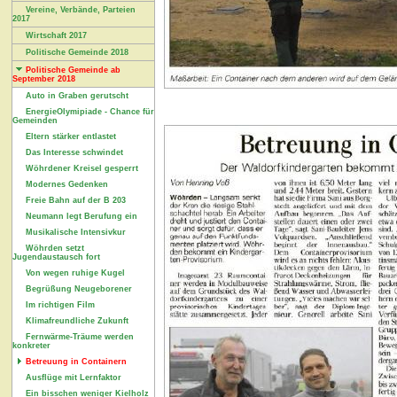
Vereine, Verbände, Parteien
2017
Wirtschaft 2017
Politische Gemeinde 2018
Politische Gemeinde ab
September 2018
Auto in Graben gerutscht
EnergieOlymipiade - Chance für
Gemeinden
Eltern stärker entlastet
Das Interesse schwindet
Wöhrdener Kreisel gesperrt
Modernes Gedenken
Freie Bahn auf der B 203
Neumann legt Berufung ein
Musikalische Intensivkur
Wöhrden setzt
Jugendaustausch fort
Von wegen ruhige Kugel
Begrüßung Neugeborener
Im richtigen Film
Klimafreundliche Zukunft
Fernwärme-Träume werden
konkreter
Betreuung in Containern
Ausflüge mit Lernfaktor
Ein bisschen weniger Kielholz