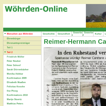
Gewerbe
Gewerbe
Menschen aus Wöhrden
Geschichte
Gesundheit
Kultur
L
1
2
Ehrenbürger
Reimer-Hermann Ca
Ehrenamtspreisträger
Teil 1
Teil 2
Friedrich Möller
Peter Neuber
Peter Schoof
Sarah Dörrenbächer
Monika Adebar
Konfirmation 2009
Elisabeth Maaßen
Felicitas Knoche
Ilse Ploog
Konfirmations 2010
Martje Stuertz
Matthias Peters