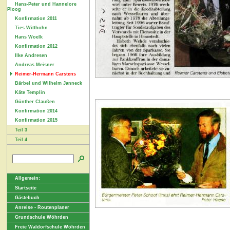
Hans-Peter und Hannelore
Ploog
Konfirmation 2011
Ties Witthohn
Hans Woelk
Konfirmation 2012
Ilke Andresen
Andreas Meisner
Reimer-Hermann Carstens
Bärbel und Wilhelm Janneck
Käte Templin
Günther Claußen
Konfirmation 2014
Konfirmation 2015
Teil 3
Teil 4
Allgemein:
Startseite
Gästebuch
Anreise - Routenplaner
Grundschule Wöhrden
Freie Waldorfschule Wöhrden