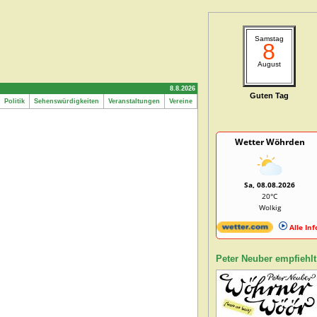
Samstag
8
August
8.8.2026
Guten Tag
Politik
Sehenswürdigkeiten
Veranstaltungen
Vereine
Wetter Wöhrden
Sa, 08.08.2026
20°C
Wolkig
Alle Inf
Peter Neuber empfiehlt