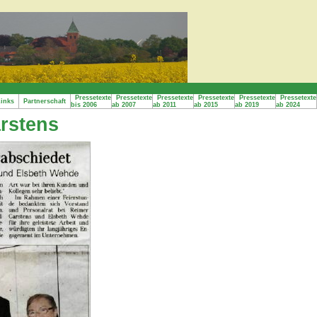
Pressetexte
Pressetexte
Pressetexte
Pressetexte
Pressetexte
Pressetexte
inks
Partnerschaft
bis 2006
ab 2007
ab 2011
ab 2015
ab 2019
ab 2024
rstens