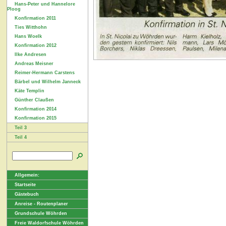
Hans-Peter und Hannelore
Ploog
Konfirmation 2011
Ties Witthohn
Hans Woelk
Konfirmation 2012
Ilke Andresen
Andreas Meisner
Reimer-Hermann Carstens
Bärbel und Wilhelm Janneck
Käte Templin
Günther Claußen
Konfirmation 2014
Konfirmation 2015
Teil 3
Teil 4
Allgemein:
Startseite
Gästebuch
Anreise - Routenplaner
Grundschule Wöhrden
Freie Waldorfschule Wöhrden