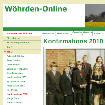
Gewerbe
Gewerbe
Menschen aus Wöhrden
Geschichte
Gesundheit
Kultur
L
1
2
Ehrenbürger
Konfirmations 2010
Ehrenamtspreisträger
Teil 1
Teil 2
Friedrich Möller
Peter Neuber
Peter Schoof
Sarah Dörrenbächer
Monika Adebar
Konfirmation 2009
Elisabeth Maaßen
Felicitas Knoche
Ilse Ploog
Konfirmations 2010
Martje Stuertz
Matthias Peters