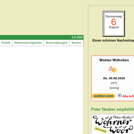
Donnerstag
6
August
6.8.2026
Einen schönen Nachmitta
Politik
Sehenswürdigkeiten
Veranstaltungen
Vereine
Wetter Wöhrden
Do, 06.08.2026
20°C
Sonnig
Alle Inf
Peter Neuber empfiehlt