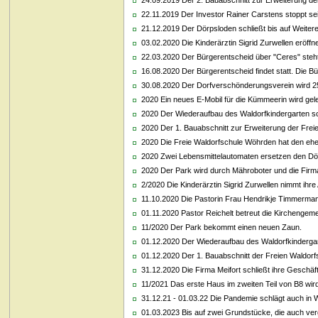
24.09.2019 Der 2. Bauabschnitt zur Erweiterung de
22.11.2019 Der Investor Rainer Carstens stoppt sei
21.12.2019 Der Dörpsloden schließt bis auf Weiter
03.02.2020 Die Kinderärztin Sigrid Zurwellen eröffne
22.03.2020 Der Bürgerentscheid über "Ceres" ste
16.08.2020 Der Bürgerentscheid findet statt. Die Bürge
30.08.2020 Der Dorfverschönderungsverein wird 25 J
2020 Ein neues E-Mobil für die Kümmeerin wird gel
2020 Der Wiederaufbau des Waldorfkindergarten sch
2020 Der 1. Bauabschnitt zur Erweiterung der Freien
2020 Die Freie Waldorfschule Wöhrden hat den ehem
2020 Zwei Lebensmittelautomaten ersetzen den Dö
2020 Der Park wird durch Mähroboter und die Firm
2/2020 Die Kinderärztin Sigrid Zurwellen nimmt ihre A
11.10.2020 Die Pastorin Frau Hendrikje Timmermann
01.11.2020 Pastor Reichelt betreut die Kirchenge
11/2020 Der Park bekommt einen neuen Zaun.
01.12.2020 Der Wiederaufbau des Waldorfkindergar
01.12.2020 Der 1. Bauabschnitt der Freien Waldorf
31.12.2020 Die Firma Meifort schließt ihre Geschäf
11/2021 Das erste Haus im zweiten Teil von B8 wird 
31.12.21 - 01.03.22 Die Pandemie schlägt auch in
01.03.2023 Bis auf zwei Grundstücke, die auch ver