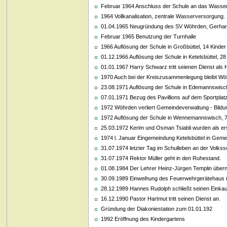
Februar 1964 Anschluss der Schule an das Wasse
1964 Vollkanalisation, zentrale Wasserversorgung.
01.04.1965 Neugründung des SV Wöhrden, Gerhard 
Februar 1965 Benutzung der Turnhalle
1966 Auflösung der Schule in Großbüttel, 14 Kin
01.12.1966 Auflösung der Schule in Ketelsbüttel,
01.01.1967 Harry Schwarz tritt seienen Dienst als
1970 Auch bei der Kreiszusammenlegung bleibt W
23.08.1971 Auflösung der Schule in Edemannswis
07.01.1971 Bezug des Pavillions auf dem Sportplat
1972 Wöhrden verliert Gemeindeverwaltung - Bildu
1972 Auflösung der Schule in Wennemannswisch,
25.03.1972 Kerim und Osman Tsiabli wurden als ers
1974 l. Januar Eingemeindung Ketelsbüttel in Gem
31.07.1974 letzter Tag im Schulleben an der Volks
31.07.1974 Rektor Müller geht in den Ruhestand.
01.08.1984 Der Lehrer Heinz-Jürgen Templin über
30.09.1989 Einweihung des Feuerwehrgerätehaus 
28.12.1989 Hannes Rudolph schließt seinen Einkau
16.12.1990 Pastor Hartmut tritt seinen Dienst an.
Gründung der Diakoniestation zum 01.01.192
1992 Eröffnung des Kindergartens