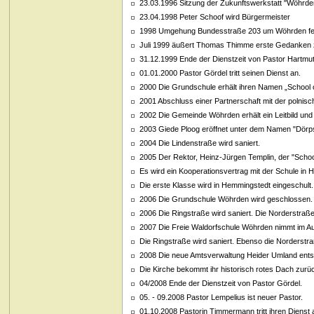
23.03.1996 Sitzung der Zukunftswerkstatt "Wöhrde
23.04.1998 Peter Schoof wird Bürgermeister
1998 Umgehung Bundesstraße 203 um Wöhrden fer
Juli 1999 äußert Thomas Thimme erste Gedanken 
31.12.1999 Ende der Dienstzeit von Pastor Hartmut
01.01.2000 Pastor Gördel tritt seinen Dienst an.
2000 Die Grundschule erhält ihren Namen „School 
2001 Abschluss einer Partnerschaft mit der polni
2002 Die Gemeinde Wöhrden erhält ein Leitbild un
2003 Giede Ploog eröffnet unter dem Namen "Dör
2004 Die Lindenstraße wird saniert.
2005 Der Rektor, Heinz-Jürgen Templin, der "School
Es wird ein Kooperationsvertrag mit der Schule in
Die erste Klasse wird in Hemmingstedt eingeschult.
2006 Die Grundschule Wöhrden wird geschlossen. A
2006 Die Ringstraße wird saniert. Die Norderstraße
2007 Die Freie Waldorfschule Wöhrden nimmt im Aug
Die Ringstraße wird saniert. Ebenso die Norderstra
2008 Die neue Amtsverwaltung Heider Umland entst
Die Kirche bekommt ihr historisch rotes Dach zurü
04/2008 Ende der Dienstzeit von Pastor Gördel.
05. - 09.2008 Pastor Lempelius ist neuer Pastor.
01.10.2008 Pastorin Timmermann tritt ihren Dienst 