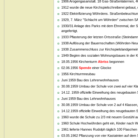
1906 Arogengasanstalt. 18 Gas-Straßenlaternen, 
1912 wurde die neue Kirchspielschreiberei gebaut,
1922 Elektrifizierung Wöhrdens. Straßenbeleuchtung
1929, 7. März "Schlacht um Wöhrden" zwischen SA 
1930/31 Anlage des Parks mit dem Ehrenmal, der St
angefertigt.
1933 Pflasterung der letzten Ortsstraße (Steindam
1938 Auflösung der Bauernschaften (Wöhrden-Ne
1938 Zusammenschluss zur Kirchspielslandgemei
1949 Beginn des sozialen Wohnungsbaues in der K
18.05.1956 Kirchenturm
Abriss
begonnen
02.06.1956
Spende
einer Glocke
1956 Kirchturmneubau
Juni 1959 Bau des Lehrerwohnhauses
30.08.1959 Umbau der Schule von zwei auf vier Klass
14.12. 1959 offizielle Einweihung des neugebaute
Juni 1959 Bau des Lehrwohnhauses
30.08.1959 Umbau der Schule von 2 auf 4 Klassen, es
14.12.1959 offizielle Einweihung des neugebauten
1960 wurde die Schule zu 2/3 mit neuem Gestühl a
1960 Schule Hochwöhrden geht ein, Kinder nach W
1961 lieferte Hannes Rudolph täglich 100 Flaschen
03.05.1962 Pflanzung von vier Kastatnien auf dem 