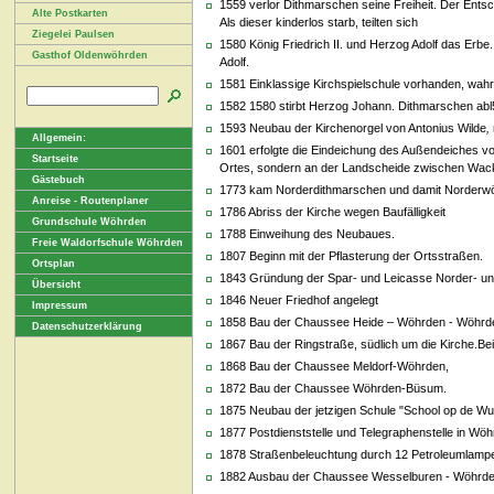
1559 verlor Dithmarschen seine Freiheit. Der Ents
Alte Postkarten
Als dieser kinderlos starb, teilten sich
Ziegelei Paulsen
1580 König Friedrich II. und Herzog Adolf das Erb
Gasthof Oldenwöhrden
Adolf.
1581 Einklassige Kirchspielschule vorhanden, wahrs
1582 1580 stirbt Herzog Johann. Dithmarschen abl58
1593 Neubau der Kirchenorgel von Antonius Wilde
,
Allgemein:
1601 erfolgte die Eindeichung des Außendeiches v
Startseite
Ortes, sondern an der Landscheide zwischen Wack
Gästebuch
1773 kam Norderdithmarschen und damit Norderwö
Anreise - Routenplaner
1786 Abriss der Kirche wegen Baufälligkeit
Grundschule Wöhrden
1788 Einweihung des Neubaues.
Freie Waldorfschule Wöhrden
1807 Beginn mit der Pflasterung der Ortsstraßen.
Ortsplan
1843 Gründung der Spar- und Leicasse Norder- u
Übersicht
1846 Neuer Friedhof angelegt
Impressum
1858 Bau der Chaussee Heide – Wöhrden - Wöhrd
Datenschutzerklärung
1867 Bau der Ringstraße, südlich um die Kirche.Bei
1868 Bau der Chaussee Meldorf-Wöhrden,
1872 Bau der Chaussee Wöhrden-Büsum.
1875 Neubau der jetzigen Schule "School op de Wur
1877 Postdienststelle und Telegraphenstelle in Wöh
1878 Straßenbeleuchtung durch 12 Petroleumlampe
1882 Ausbau der Chaussee Wesselburen - Wöhrden.