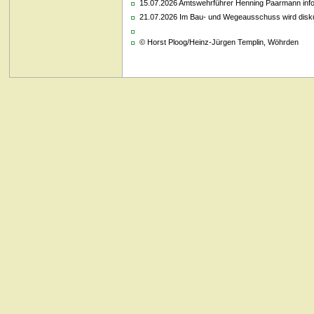
15.07.2026 Amtswehrführer Henning Paarmann inform
21.07.2026 Im Bau- und Wegeausschuss wird diskut
© Horst Ploog/Heinz-Jürgen Templin, Wöhrden