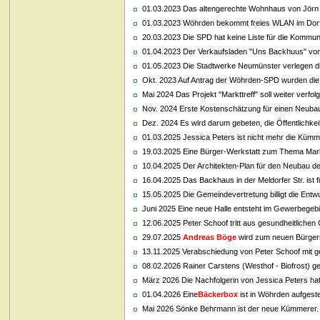
01.03.2023 Das altengerechte Wohnhaus von Jörn 
01.03.2023 Wöhrden bekommt freies WLAN im Dorf
20.03.2023 Die SPD hat keine Liste für die Kommu
01.04.2023 Der Verkaufsladen "Uns Backhuus" von
01.05.2023 Die Stadtwerke Neumünster verlegen di
Okt. 2023 Auf Antrag der Wöhrden-SPD wurden die S
Mai 2024 Das Projekt "Markttreff" soll weiter verfo
Nov. 2024 Erste Kostenschätzung für einen Neubau 
Dez. 2024 Es wird darum gebeten, die Öffentlichke
01.03.2025 Jessica Peters ist nicht mehr die Kümm
19.03.2025 Eine Bürger-Werkstatt zum Thema Marktt
10.04.2025 Der Architekten-Plan für den Neubau de
16.04.2025 Das Backhaus in der Meldorfer Str. ist f
15.05.2025 Die Gemeindevertretung billigt die Entw
Juni 2025 Eine neue Halle entsteht im Gewerbegebie
12.06.2025 Peter Schoof tritt aus gesundheitliche
29.07.2025
Andreas Böge
wird zum neuen Bürgerm
13.11.2025 Verabschiedung von Peter Schoof mit
08.02.2026 Rainer Carstens (Westhof - Biofrost) g
März 2026 Die Nachfolgerin von Jessica Peters hat 
01.04.2026 Eine
Bäckerbox
ist in Wöhrden aufgeste
Mai 2026 Sönke Behrmann ist der neue Kümmerer