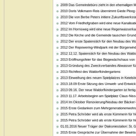
2009 Das Gemeindebüro zieht in den ehemaligen Ma
2010 Doris Volkmann-Reis übernimmt Giede Ploog 
2010 Die von Berbe Peters initiere Zukunftswerkst
2012 Vom Friedhofgraben wird eine neue Kanalisa
2012 Im Hornsweg wird eine neue Regenwasserkanal
2012 Die Kirche und die Gemeinde tauschen Grund
2012 Der erste Spatenstich für den Neubau des Wal
2012 Der Repowering-Windpark mit der Bürgerwindm
2012 12.12. Spatenstich für den Neubau des Waldo
2013 Eröffnungsfeier für das Biogewächshaus von
2013 Gründung des Zweckverbandes Abwasser für
2013 Richtfest des Waldorfkindergartens
2013 Einweihung des neuen Spielplatzes in Ketelsbü
2013.18.09 Erste Sitzung des Umwelt- und Entwic
2013 09.16. Der neue Waldorfkindergarten ist fertig
2013 11.17. Arbeitsbeginn am Spielplatz Claus-Niss
2014 Im Oktober Renovierung/Neubau der Bäcker
2015 Erste Gedanken zum Mehrgenerationenwohnp
2015 Petra Schröder wird als erste Kümmerin für hil
2015 Petra Schröder wird als erste Kümmerin für hil
01.01.2016 Neuer Träger der Diakoniestation: St. 
2015 Erste Gespräche zur Übernahme der Bewirtsc