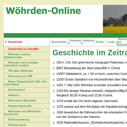
Mensc
Gewerbe
Gewerbe
Geschichte
Gesundheit
Kultur
Links
aus
1
2
Wöhrd
Geschichte im Zeitraffer
Geschichte im Zeitra
Wöhrden schloss
Staatsverträge
150 n. Chr. Der griechische Geograph Ptolemäus n
Wöhrden wird erstmals
urkundlich erwähnt
800? Besiedelung der Wurt etwa 800 n. Christi
700 Jahre Wöhrden
1000? Siddeldeich, ca. l ,50 m hoch, zwischen Gee
Panorama um 1700
1100? Erster Seedeich von Hochwöhrden über Wack
Name "Siegerkirche" läßt sich
nicht halten
1281 7. Mai 1281 Wöhrden erstmals urkundlich erwä
Graf Gerhard
1319 Ein riesiger Neubau entsteht, (doppelschiffig 
Vergleich 30,00 m lang und 13,00 m breit.
Hafenort
Wöhrdener Blutnacht
1373 erhielt der Ort einen eigenen Jahrmarkt
Umgehungsstraße
1375 wuesw auf dem Kirchplatz ein Handelsvertra
Menschen aus Wöhrdens
1500 bewahrten die Dithmarscher die erbeuteten F
Geschichte
von der Schlacht in der Hamme.
Bildersammlung
1519 Materialienhauses, (Eichefachwerkspeicher, 
Dithmarschen