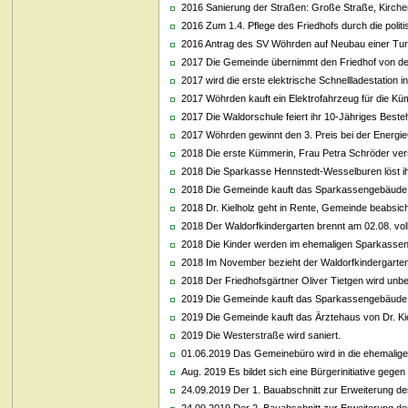
2016 Sanierung der Straßen: Große Straße, Kirch
2016 Zum 1.4. Pflege des Friedhofs durch die poli
2016 Antrag des SV Wöhrden auf Neubau einer Tur
2017 Die Gemeinde übernimmt den Friedhof von de
2017 wird die erste elektrische Schnellladestation i
2017 Wöhrden kauft ein Elektrofahrzeug für die K
2017 Die Waldorschule feiert ihr 10-Jähriges Best
2017 Wöhrden gewinnt den 3. Preis bei der Energi
2018 Die erste Kümmerin, Frau Petra Schröder versti
2018 Die Sparkasse Hennstedt-Wesselburen löst ih
2018 Die Gemeinde kauft das Sparkassengebäude,
2018 Dr. Kielholz geht in Rente, Gemeinde beabsich
2018 Der Waldorfkindergarten brennt am 02.08. vol
2018 Die Kinder werden im ehemaligen Sparkassen
2018 Im November bezieht der Waldorfkindergarten 
2018 Der Friedhofsgärtner Oliver Tietgen wird unbefr
2019 Die Gemeinde kauft das Sparkassengebäude, 
2019 Die Gemeinde kauft das Ärztehaus von Dr. Ki
2019 Die Westerstraße wird saniert.
01.06.2019 Das Gemeinebüro wird in die ehemalige
Aug. 2019 Es bildet sich eine Bürgerinitiative gegen
24.09.2019 Der 1. Bauabschnitt zur Erweiterung d