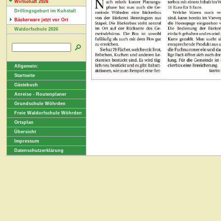
Wirtschaft 2026
Drillingsgeburt im Kuhstall
Bäckerware jetzt vor Ort
Waldorfschule 2026
Allgemein:
Startseite
Gästebuch
Anreise - Routenplaner
Grundschule Wöhrden
Freie Waldorfschule Wöhrden
Ortsplan
Übersicht
Impressum
Datenschutzerklärung