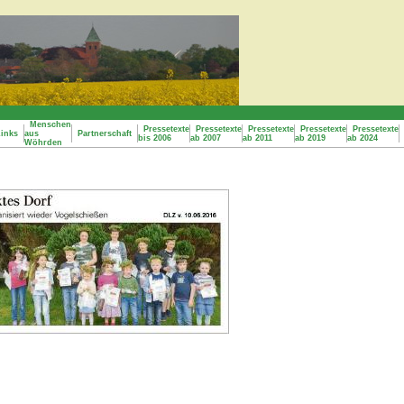
Menschen
Pressetexte
Pressetexte
Pressetexte
Pressetexte
Pressetexte
inks
aus
Partnerschaft
bis 2006
ab 2007
ab 2011
ab 2019
ab 2024
Wöhrden