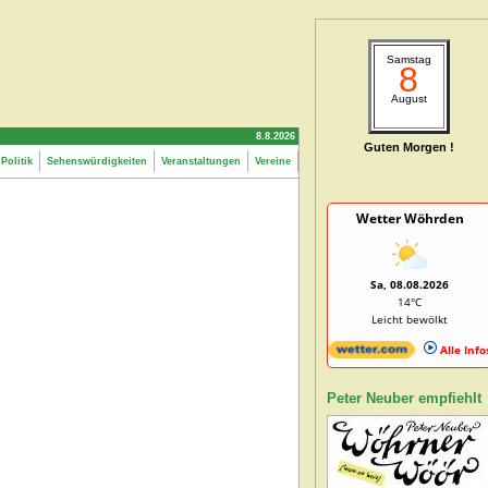
Samstag
8
August
8.8.2026
Guten Morgen !
Politik
Sehenswürdigkeiten
Veranstaltungen
Vereine
Wetter Wöhrden
Sa, 08.08.2026
14°C
Leicht bewölkt
Alle Info
Peter Neuber empfiehlt