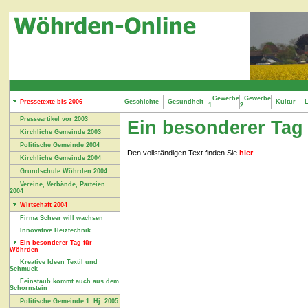
Gewerbe
Gewerbe
Pressetexte bis 2006
Geschichte
Gesundheit
Kultur
L
1
2
Presseartikel vor 2003
Ein besonderer Tag
Kirchliche Gemeinde 2003
Politische Gemeinde 2004
Den vollständigen Text finden Sie
hier
.
Kirchliche Gemeinde 2004
Grundschule Wöhrden 2004
Vereine, Verbände, Parteien
2004
Wirtschaft 2004
Firma Scheer will wachsen
Innovative Heiztechnik
Ein besonderer Tag für
Wöhrden
Kreative Ideen Textil und
Schmuck
Feinstaub kommt auch aus dem
Schornstein
Politische Gemeinde 1. Hj. 2005