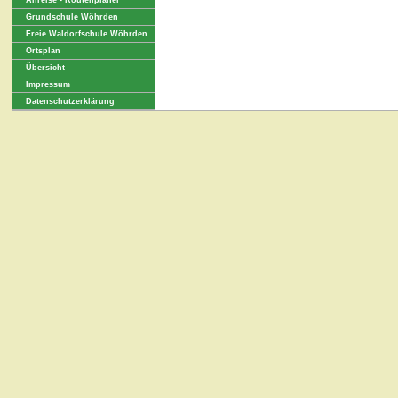
Anreise - Routenplaner
Grundschule Wöhrden
Freie Waldorfschule Wöhrden
Ortsplan
Übersicht
Impressum
Datenschutzerklärung