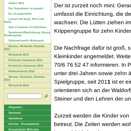
Ostern 2013
Der ist zurzeit noch mini: Ger
Der Grundstein ist gesetzt
umfasst die Einrichtung, die de
Es ist angerichtet
Lernen mit Kopf, Herz und
wachsen: Die Lütten ziehen im
Hand
Vom Container ins Holzhaus
Krippengruppe für zehn Kinder
Sonderveröffentlichung Umzug
Kindergarten
Geheimnisvolle Weihnacht
Die Nachfrage dafür ist groß, 
Vereine, Verbände, Parteien
2013
Kleinkinder angemeldet. Weiter
Wirtschaft 2013
Politische Gemeinde 2014
70/6 76 52 47 informieren. In P
Kirchliche Gemeinde 2014
Waldorfschule 2014
unter drei Jahren sowie zehn ä
Vereine, Verbände, Parteien
2014
Spielgruppe, seit 201
1
ist er 
Wirtschaft 2014
orientieren sich an der Waldo
Steiner und den Lehren der un
Allgemein:
Startseite
Zurzeit werden die Kinder von
Gästebuch
betreut. Die Zeiten werden wo
Anreise - Routenplaner
Grundschule Wöhrden