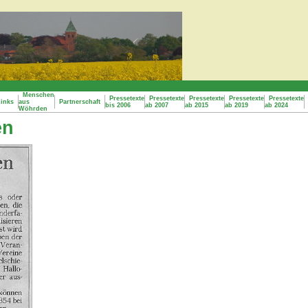
Menschen
Pressetexte
Pressetexte
Pressetexte
Pressetexte
Pressetexte
inks
aus
Partnerschaft
bis 2006
ab 2007
ab 2015
ab 2019
ab 2024
Wöhrden
en