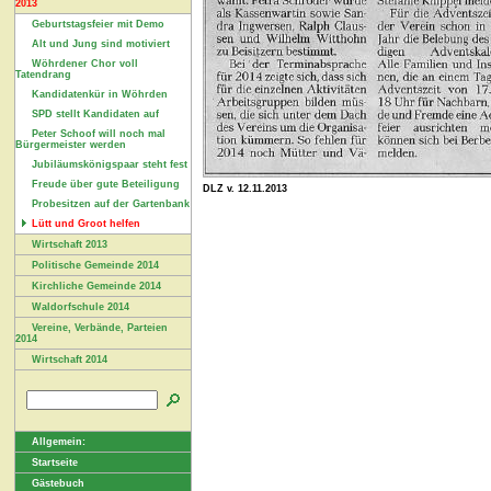
2013
Geburtstagsfeier mit Demo
Alt und Jung sind motiviert
Wöhrdener Chor voll
Tatendrang
Kandidatenkür in Wöhrden
SPD stellt Kandidaten auf
Peter Schoof will noch mal
Bürgermeister werden
Jubiläumskönigspaar steht fest
Freude über gute Beteiligung
DLZ v. 12.11.2013
Probesitzen auf der Gartenbank
Lütt und Groot helfen
Wirtschaft 2013
Politische Gemeinde 2014
Kirchliche Gemeinde 2014
Waldorfschule 2014
Vereine, Verbände, Parteien
2014
Wirtschaft 2014
Allgemein:
Startseite
Gästebuch