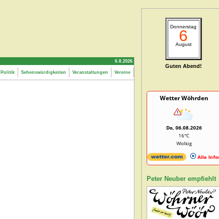
Donnerstag
6
August
6.8.2026
Guten Abend!
Politik
Sehenswürdigkeiten
Veranstaltungen
Vereine
Wetter Wöhrden
Do, 06.08.2026
16°C
Wolkig
Alle Info
Peter Neuber empfiehlt