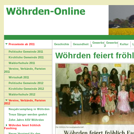
Gewerbe
Gewerbe
Pressetexte ab 2011
Geschichte
Gesundheit
Kultur
L
1
2
Politische Gemeinde 2011
Wöhrden feiert fröh
Kirchliche Gemeinde 2011
Waldorfschule 2011
Vereine, Verbände, Parteien
2011
Wirtschaft 2011
Politische Gemeinde 2012
Kirchliche Gemeinde 2012
Waldorfschule 2012
Vereine, Verbände, Parteien
2012
Neujahrsempfang in Wöhrden
Treue Sänger werden geehrt
Zehn Jahre ASV Wöhrden
Wöhrden feiert fröhlich
Fasching
Neuer Vorstand für den