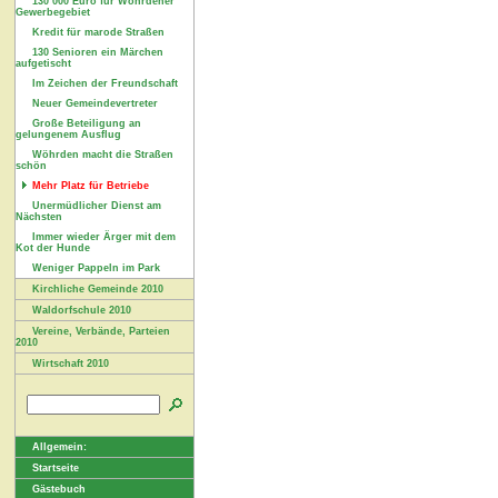
130 000 Euro für Wöhrdener
Gewerbegebiet
Kredit für marode Straßen
130 Senioren ein Märchen
aufgetischt
Im Zeichen der Freundschaft
Neuer Gemeindevertreter
Große Beteiligung an
gelungenem Ausflug
Wöhrden macht die Straßen
schön
Mehr Platz für Betriebe
Unermüdlicher Dienst am
Nächsten
Immer wieder Ärger mit dem
Kot der Hunde
Weniger Pappeln im Park
Kirchliche Gemeinde 2010
Waldorfschule 2010
Vereine, Verbände, Parteien
2010
Wirtschaft 2010
Allgemein:
Startseite
Gästebuch