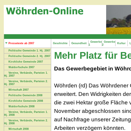
Gewerbe
Gewerbe
Pressetexte ab 2007
Geschichte
Gesundheit
Kultur
L
1
2
Politische Gemeinde 1. Hj. 2007
Mehr Platz für B
Politische Gemeinde 2. Hj. 2007
Kirchliche Gemeinde 2007
Das Gewerbegebiet in Wöhrd
Waldorfschule 2007
Vereine, Verbände, Parteien 1.
Hj. 2007
Vereine, Verbände, Parteien 2.
Wöhrden (rd) Das Wöhrdener G
Hj. 2007
Wirtschaft 2007
erweitert. Den Widrigkeiten de
Politische Gemeinde 2008
die zwei Hektar große Fläche v
Kirchliche Gemeinde 2008
Waldorfschule 2008
November abgeschlossen sind",
Vereine, Verbände, Parteien 1.
Hj. 2008
auf Nachfrage unserer Zeitung
Vereine, Verbände, Parteien 2.
Hj. 2008
Arbeiten verzögern könnten.
Wirtschaft 2008