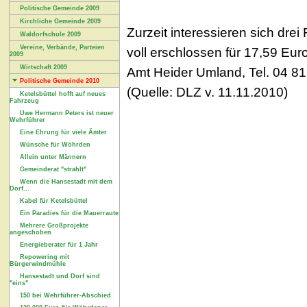
Politische Gemeinde 2009
Kirchliche Gemeinde 2009
Zurzeit interessieren sich dre
Waldorfschule 2009
Vereine, Verbände, Parteien
voll erschlossen für 17,59 Eu
2009
Wirtschaft 2009
Amt Heider Umland, Tel. 04 81
Politische Gemeinde 2010
(Quelle: DLZ v. 11.11.2010)
Ketelsbüttel hofft auf neues
Fahrzeug
Uwe Hermann Peters ist neuer
Wehrführer
Eine Ehrung für viele Ämter
Wünsche für Wöhrden
Allein unter Männern
Gemeinderat "strahlt"
Wenn die Hansestadt mit dem
Dorf...
Kabel für Ketelsbüttel
Ein Paradies für die Mauerraute
Mehrere Großprojekte
angeschoben
Energieberater für 1 Jahr
Repowering mit
Bürgerwindmühle
Hansestadt und Dorf sind
"eins"
150 bei Wehrführer-Abschied