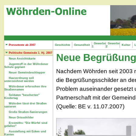
Gewerbe
Gewerbe
Pressetexte ab 2007
Geschichte
Gesundheit
Kultur
L
1
2
Politische Gemeinde 1. Hj. 2007
Neue Begrüßung
Neue Ansichtskarte
Jugentreff in der Wöhrdener
Schule geplant
Nachdem Wöhrden seit 2003 mi
Neuer Gemeindeschlepper
Hausordnung soll
die Begrüßungsschilder an den
unterzeichnet werden
Wöhrdener erforschen ihre
Problem auseinander gesetzt u
Straßennamen
Soldaten "bescherten"
Partnerschaft mit der Gemein
Kindertag
Wöhrden lässt drei Straßen
(Quelle: BE v. 11.07.2007)
sanieren
Große Straßen-Sanierungen
Neue Ortsschilder
Erosmiths: "Die Würfel sind
gefallen"
Ausstellung mit Ecken und
Kanten