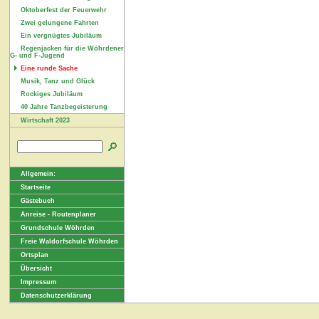
Oktoberfest der Feuerwehr
Zwei gelungene Fahrten
Ein vergnügtes Jubiläum
Regenjacken für die Wöhrdener
G- und F-Jugend
Eine runde Sache
Musik, Tanz und Glück
Rockiges Jubiläum
40 Jahre Tanzbegeisterung
Wirtschaft 2023
Allgemein:
Startseite
Gästebuch
Anreise - Routenplaner
Grundschule Wöhrden
Freie Waldorfschule Wöhrden
Ortsplan
Übersicht
Impressum
Datenschutzerklärung