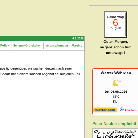
Donnerstag
6
August
6.8.2026
Guten Morgen,
Politik
Sehenswürdigkeiten
Veranstaltungen
Vereine
na ganz schön früh
unterwegs !
ositiv gegenüber, wir suchen derzeit nach einer
Wetter Wöhrden
edarf nach einem solchen Angebot sei auf jeden Fall
Do, 06.08.2026
18°C
Klar
Alle Info
Peter Neuber empfiehlt