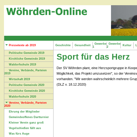
Gewerbe
Gewerbe
Pressetexte ab 2019
Geschichte
Gesundheit
Kultur
L
1
2
Politische Gemeinde 2019
Sport für das Herz
Kirchliche Gemeinde 2019
Waldorfschule 2019
Der SV Wöhrden plant, eine Herzsportgruppe in Kooper
Vereine, Verbände, Parteien
Möglichkeit, das Projekt umzusetzen", so der Verein
2019
vorhanden. "Wir werden wahrscheinlich mehrere Gruppe
Wirtschaft 2019
(DLZ v. 18.12.2020)
Politische Gemeinde 2020
Kirchliche Gemeinde 2020
Waldorfschule 2020
Vereine, Verbände, Parteien
2020
Ehrung der Mitglieder
Gemeindeoffenes Dartturnier
Kleiner Verein ganz groß
Vogelschießen fällt aus
Was fürs Auge