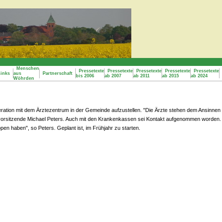
Menschen
Pressetexte
Pressetexte
Pressetexte
Pressetexte
Pressetexte
inks
aus
Partnerschaft
bis 2006
ab 2007
ab 2011
ab 2015
ab 2024
Wöhrden
ation mit dem Ärztezentrum in der Gemeinde aufzustellen. "Die Ärzte stehen dem Ansinnen p
svorsitzende Michael Peters. Auch mit den Krankenkassen sei Kontakt aufgenommen worden. B
n haben", so Peters. Geplant ist, im Frühjahr zu starten.