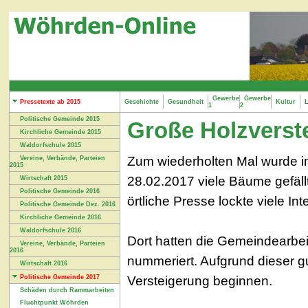
Gewerbe
Gewerbe
Pressetexte ab 2015
Geschichte
Gesundheit
Kultur
L
1
2
Politische Gemeinde 2015
Große Holzverst
Kirchliche Gemeinde 2015
Waldorfschule 2015
Zum wiederholten Mal wurde i
Vereine, Verbände, Parteien
2015
28.02.2017 viele Bäume gefäl
Wirtschaft 2015
Politische Gemeinde 2016
örtliche Presse lockte viele I
Politische Gemeinde Dez. 2016
Kirchliche Gemeinde 2016
Waldorfschule 2016
Dort hatten die Gemeindearbeit
Vereine, Verbände, Parteien
2016
nummeriert. Aufgrund dieser g
Wirtschaft 2016
Versteigerung beginnen.
Politische Gemeinde 2017
Schäden durch Rammarbeiten
Fluchtpunkt Wöhrden