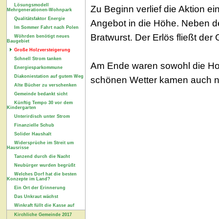
Lösungsmodell
Zu Beginn verlief die Aktion 
Mehrgenerationen-Wohnpark
Qualitätsfaktor Energie
Angebot in die Höhe. Neben de
Im Sommer Fahrt nach Polen
Bratwurst. Der Erlös fließt d
Wöhrden benötigt neues
Baugebiet
Große Holzversteigerung
Schnell Strom tanken
Am Ende waren sowohl die Ho
Energiesparkommune
Diakoniestation auf gutem Weg
schönen Wetter kamen auch na
Alte Bücher zu verschenken
Gemeinde bedankt sicht
Künftig Tempo 30 vor dem
Kindergarten
Unterirdisch unter Strom
Finanzielle Schub
Solider Haushalt
Widersprüche im Streit um
Hausrisse
Tanzend durch die Nacht
Neubürger wurden begrüßt
Welches Dorf hat die besten
Konzepte im Land?
Ein Ort der Erinnerung
Das Unkraut wächst
Winkraft füllt die Kasse auf
Kirchliche Gemeinde 2017