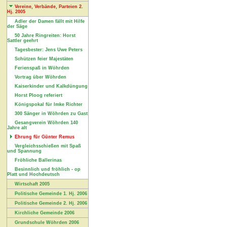
Vereine, Verbände, Parteien 2.
Hj. 2005
Adler der Damen fällt mit Hilfe
der Säge
50 Jahre Ringreiten: Horst
Sattler geehrt
Tagesbester: Jens Uwe Peters
Schützen feier Majestäten
Ferienspaß in Wöhrden
Vortrag über Wöhrden
Kaiserkinder und Kalkdüngung
Horst Ploog referiert
Königspokal für Imke Richter
300 Sänger in Wöhrden zu Gast
Gesangverein Wöhrden 140
Jahre alt
Ehrung für Günter Remus
Vergleichsschießen mit Spaß
und Spannung
Fröhliche Ballerinas
Besinnlich und fröhlich - op
Platt und Hochdeutsch
Wirtschaft 2005
Politische Gemeinde 1. Hj. 2006
Politische Gemeinde 2. Hj. 2006
Kirchliche Gemeinde 2006
Grundschule Wöhrden 2006