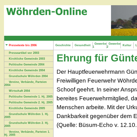
Gewerbe
Gewerbe
Pressetexte bis 2006
Geschichte
Gesundheit
Kultur
L
1
2
Presseartikel vor 2003
Ehrung für Günt
Kirchliche Gemeinde 2003
Politische Gemeinde 2004
Der Hauptfeuerwehrmann Günter
Kirchliche Gemeinde 2004
Grundschule Wöhrden 2004
Freiwilligen Feuerwehr Wöhrd
Vereine, Verbände, Parteien
2004
Schoof geehrt. In seiner Ansp
Wirtschaft 2004
bereites Feuerwehrmitglied, da
Politische Gemeinde 1. Hj. 2005
Politische Gemeinde 2. Hj. 2005
Menschen arbeite. Mit der Ur
Kirchliche Gemeinde 2005
Grundschule Wöhrden 1. Hj.
Dankbarkeit gegenüber dem E
2005
Grundschule Wöhrden 2. Hj.
(Quelle: Büsum-Echo v. 12.10
2005
Vereine, Verbände, Parteien 1.
Hj. 2005