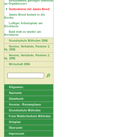
Beschämend geringes Interesse
an Orgelkonzert
Gottesdienst mit James Bond
James Bond kommt in die
Kirche
Luftiger Arbeitsplatz am
Kirchturm
Bald tickt es wieder am
Kirchturm
Grundschule Wöhrden 2006
Vereine, Verbände, Parteien 1.
Hj. 2006
Vereine, Verbände, Parteien 2.
Hj. 2006
Wirtschaft 2006
Allgemein:
Startseite
Gästebuch
Anreise - Routenplaner
Grundschule Wöhrden
Freie Waldorfschule Wöhrden
Ortsplan
Übersicht
Impressum