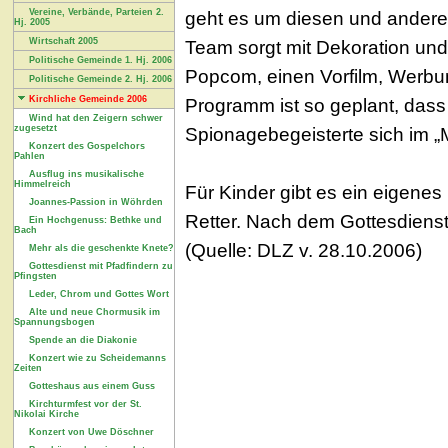
Vereine, Verbände, Parteien 2.
geht es um diesen und andere 
Hj. 2005
Wirtschaft 2005
Team sorgt mit Dekoration und
Politische Gemeinde 1. Hj. 2006
Popcom, einen Vorfilm, Werbu
Politische Gemeinde 2. Hj. 2006
Kirchliche Gemeinde 2006
Programm ist so geplant, das
Wind hat den Zeigern schwer
zugesetzt
Spionagebegeisterte sich im „
Konzert des Gospelchors
Pahlen
Ausflug ins musikalische
Himmelreich
Für Kinder gibt es ein eigen
Joannes-Passion in Wöhrden
Retter. Nach dem Gottesdienst
Ein Hochgenuss: Bethke und
Bach
(Quelle: DLZ v. 28.10.2006)
Mehr als die geschenkte Knete?
Gottesdienst mit Pfadfindern zu
Pfingsten
Leder, Chrom und Gottes Wort
Alte und neue Chormusik im
Spannungsbogen
Spende an die Diakonie
Konzert wie zu Scheidemanns
Zeiten
Gotteshaus aus einem Guss
Kirchturmfest vor der St.
Nikolai Kirche
Konzert von Uwe Döschner