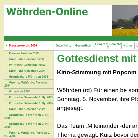
Gewerbe
Gewerbe
Pressetexte bis 2006
Geschichte
Gesundheit
Kultur
L
1
2
Presseartikel vor 2003
Gottesdienst mi
Kirchliche Gemeinde 2003
Politische Gemeinde 2004
Kino-Stimmung mit Popcom un
Kirchliche Gemeinde 2004
Grundschule Wöhrden 2004
Vereine, Verbände, Parteien
2004
Wöhrden (rd) Für einen be sond
Wirtschaft 2004
Sonntag. 5. November, ihre Pf
Politische Gemeinde 1. Hj. 2005
Politische Gemeinde 2. Hj. 2005
angesagt.
Kirchliche Gemeinde 2005
Grundschule Wöhrden 1. Hj.
2005
Grundschule Wöhrden 2. Hj.
Das Team „Miteinander -der an
2005
Vereine, Verbände, Parteien 1.
Thema gewagt. Kurz bevor der
Hj. 2005