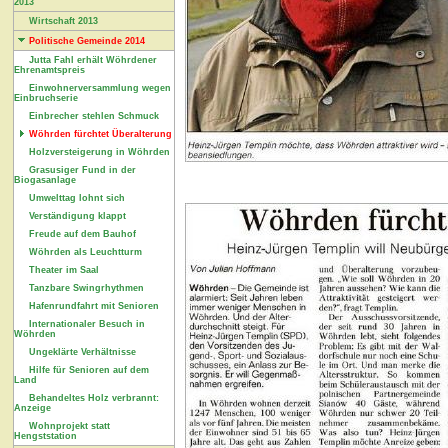
2013
Wirtschaft 2013
Politische Gemeinde 2014
Jutta Fahl erhält Wöhrdener
Ehrenamtspreis
Einwohnerversammlung wegen
Einbruchserie
Einbrecher stehlen Schmuck
Wöhrden fürchtet Überalterung
Holzversteigerung in Wöhrden
Grasusiger Fund in der
Biogasanlage
Umwelttag lohnt sich
Verständigung klappt
Freude auf dem Bauhof
Wöhrden als Leuchtturm
Theater im Saal
Tanzbare Swingrhythmen
Hafenrundfahrt mit Senioren
Internationaler Besuch in
Wöhrden
Ungeklärte Verhältnisse
Hilfe für Senioren auf dem
Land
Behandeltes Holz verbrannt:
Anzeige
Wohnprojekt statt
Hengststation