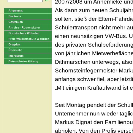
2007/2008 um Annemieke und N
Als dann zum neuen Schuljahr
Allgemein:
Startseite
sollten, stieß der Eltern-Fahr
Gästebuch
Schülertransport nicht mehr a
Anreise - Routenplaner
Grundschule Wöhrden
einen neunsitzigen VW-Bus. Un
Freie Waldorfschule Wöhrden
des privaten Schulbeförderung
Ortsplan
Übersicht
von jährlichen Mietwerbeflächen
Impressum
Dithmarschen unterwegs, also 
Datenschutzerklärung
Schornsteinfegermeister Marku
anfangs schwer fiel, aber letztl
„Mit einigem Kraftaufwand ist 
Seit Montag pendelt der Schul
Unternehmer nun wieder tägli
Markus Dignat den Familienbu
abholen. Von den Profis vers