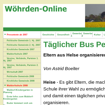
Gewerbe
Gewerbe
Pressetexte ab 2007
Geschichte
Gesundheit
Kultur
L
1
2
Politische Gemeinde 1. Hj. 2007
Täglicher Bus Pe
Politische Gemeinde 2. Hj. 2007
Kirchliche Gemeinde 2007
Eltern aus Helse organisier
Waldorfschule 2007
Vereine, Verbände, Parteien 1.
Hj. 2007
Vereine, Verbände, Parteien 2.
Von Astrid Boelter
Hj. 2007
Wirtschaft 2007
Politische Gemeinde 2008
Heise
- Es gibt Eltern, die 
Kirchliche Gemeinde 2008
Waldorfschule 2008
Schule ihrer Wahl zu ermöglic
Waldorf-Kindergarten in
Planung
und damit einen täglichen pri
Erste Infos zum Waldorf-
Kindergarten
organisieren.
Buder kümmert sich um