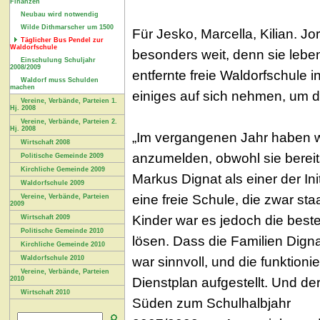
Finanzen
Neubau wird notwendig
Wilde Dithmarscher um 1500
Für Jesko, Marcella, Kilian. 
Täglicher Bus Pendel zur
Waldorfschule
besonders weit, denn sie leb
Einschulung Schuljahr
2008/2009
entfernte freie Waldorfschule 
Waldorf muss Schulden
machen
einiges auf sich nehmen, um 
Vereine, Verbände, Parteien 1.
Hj. 2008
Vereine, Verbände, Parteien 2.
Hj. 2008
„Im vergangenen Jahr haben wi
Wirtschaft 2008
anzumelden, obwohl sie bereit
Politische Gemeinde 2009
Kirchliche Gemeinde 2009
Markus Dignat als einer der Ini
Waldorfschule 2009
eine freie Schule, die zwar staa
Vereine, Verbände, Parteien
2009
Kinder war es jedoch die beste
Wirtschaft 2009
Politische Gemeinde 2010
lösen. Dass die Familien Dign
Kirchliche Gemeinde 2010
war sinnvoll, und die funktion
Waldorfschule 2010
Vereine, Verbände, Parteien
Dienstplan aufgestellt. Und de
2010
Wirtschaft 2010
Süden zum Schulhalbjahr