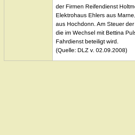
der Firmen Reifendienst Holt
Elektrohaus Ehlers aus Marne
aus Hochdonn. Am Steuer der r
die im Wechsel mit Bettina Pul
Fahrdienst beteiligt wird.
(Quelle: DLZ v. 02.09.2008)