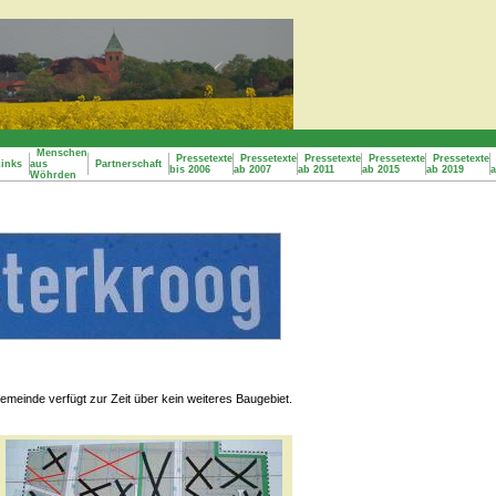
Menschen
Pressetexte
Pressetexte
Pressetexte
Pressetexte
Pressetexte
inks
aus
Partnerschaft
bis 2006
ab 2007
ab 2011
ab 2015
ab 2019
Wöhrden
emeinde verfügt zur Zeit über kein weiteres Baugebiet.