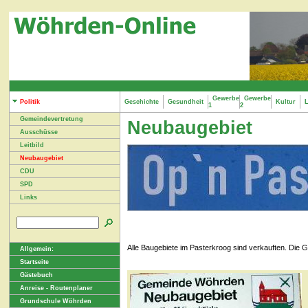
Gewerbe
Gewerbe
Politik
Geschichte
Gesundheit
Kultur
L
1
2
Gemeindevertretung
Neubaugebiet
Ausschüsse
Leitbild
Neubaugebiet
CDU
SPD
Links
Alle Baugebiete im Pasterkroog sind verkauften. Die G
Allgemein:
Startseite
Gästebuch
Anreise - Routenplaner
Grundschule Wöhrden